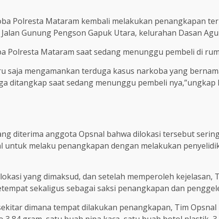
oba Polresta Mataram kembali melakukan penangkapan terh
 di Jalan Gunung Pengson Gapuk Utara, kelurahan Dasan A
a Polresta Mataram saat sedang menunggu pembeli di rum
aru saja mengamankan terduga kasus narkoba yang bernama
duga ditangkap saat sedang menunggu pembeli nya,”ungkap
ang diterima anggota Opsnal bahwa dilokasi tersebut sering 
al untuk melaku penangkapan dengan melakukan penyelidik
lokasi yang dimaksud, dan setelah memperoleh kejelasan,
empat sekaligus sebagai saksi penangkapan dan penggeled
 sekitar dimana tempat dilakukan penangkapan, Tim Opsna
 3,84 gram, satu buah pipa kaca, satu buah botol plastik, 3