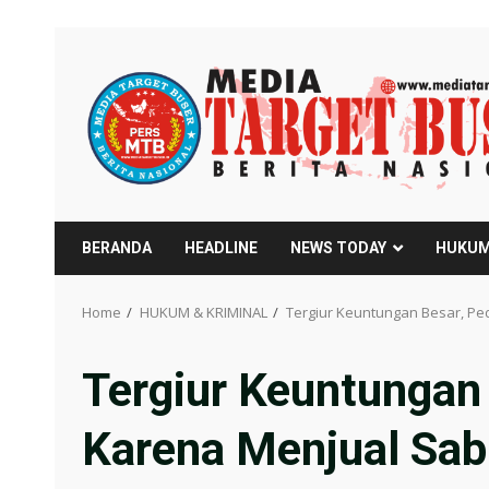
Skip
to
content
BERANDA
HEADLINE
NEWS TODAY
HUKUM
Home
HUKUM & KRIMINAL
Tergiur Keuntungan Besar, P
Tergiur Keuntungan
Karena Menjual Sa