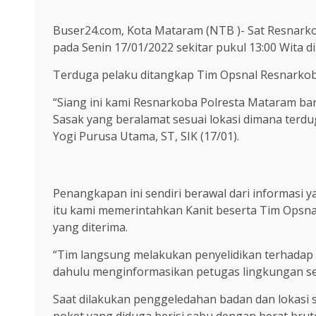
Buser24.com, Kota Mataram (NTB )- Sat Resnark
pada Senin 17/01/2022 sekitar pukul 13:00 Wita
Terduga pelaku ditangkap Tim Opsnal Resnarkob
“Siang ini kami Resnarkoba Polresta Mataram b
Sasak yang beralamat sesuai lokasi dimana ter
Yogi Purusa Utama, ST, SIK (17/01).
Penangkapan ini sendiri berawal dari informasi y
itu kami memerintahkan Kanit beserta Tim Opsn
yang diterima.
“Tim langsung melakukan penyelidikan terhadap 
dahulu menginformasikan petugas lingkungan set
Saat dilakukan penggeledahan badan dan lokasi
poket yang diduga berisi sabu dengan berat bruto