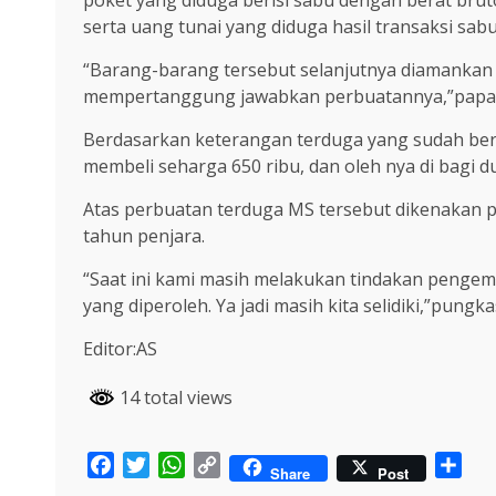
serta uang tunai yang diduga hasil transaksi sabu 
“Barang-barang tersebut selanjutnya diamankan
mempertanggung jawabkan perbuatannya,”papar K
Berdasarkan keterangan terduga yang sudah ber
membeli seharga 650 ribu, dan oleh nya di bagi du
Atas perbuatan terduga MS tersebut dikenakan p
tahun penjara.
“Saat ini kami masih melakukan tindakan pengem
yang diperoleh. Ya jadi masih kita selidiki,”pungka
Editor:AS
14 total views
Facebook
Twitter
WhatsApp
Copy
Sha
Share
Post
Link