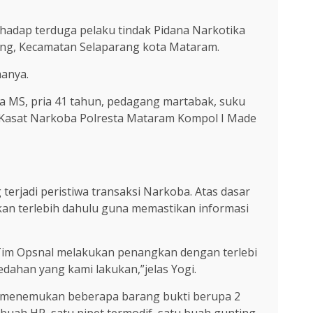
adap terduga pelaku tindak Pidana Narkotika
gung, Kecamatan Selaparang kota Mataram.
anya.
 MS, pria 41 tahun, pedagang martabak, suku
 Kasat Narkoba Polresta Mataram Kompol I Made
terjadi peristiwa transaksi Narkoba. Atas dasar
an terlebih dahulu guna memastikan informasi
 Tim Opsnal melakukan penangkan dengan terlebi
ahan yang kami lakukan,”jelas Yogi.
l menemukan beberapa barang bukti berupa 2
 buah HP, satu pipet termodif, satu buah gunting