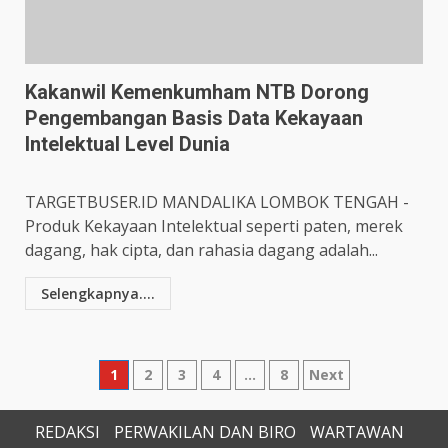
Kakanwil Kemenkumham NTB Dorong
Pengembangan Basis Data Kekayaan
Intelektual Level Dunia
TARGETBUSER.ID MANDALIKA LOMBOK TENGAH -
Produk Kekayaan Intelektual seperti paten, merek
dagang, hak cipta, dan rahasia dagang adalah...
Selengkapnya....
Paginasi
1
2
3
4
…
8
Next
pos
REDAKSI
PERWAKILAN DAN BIRO
WARTAWAN