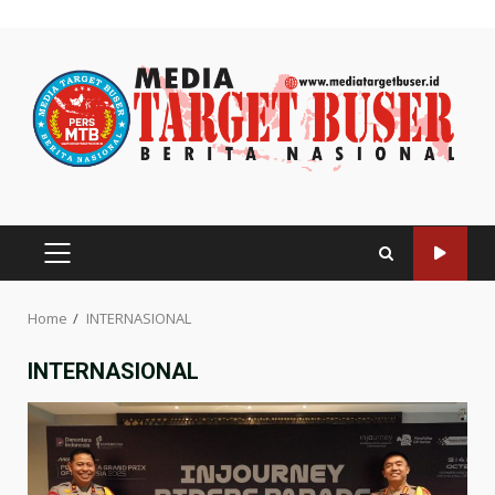
Skip
to
content
PRIMARY
MENU
Home
INTERNASIONAL
INTERNASIONAL