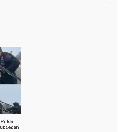
 Polda
suksesan