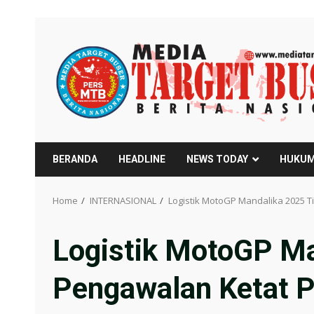
Skip
to
content
BERANDA
HEADLINE
NEWS TODAY
HUKUM
Home
INTERNASIONAL
Logistik MotoGP Mandalika 2025 Ti
Logistik MotoGP Man
Pengawalan Ketat P