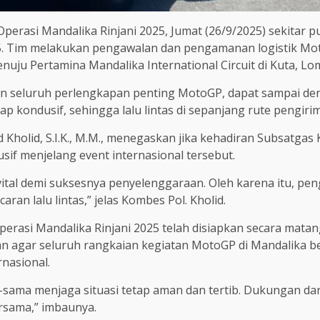
rasi Mandalika Rinjani 2025, Jumat (26/9/2025) sekitar p
 Tim melakukan pengawalan dan pengamanan logistik Mot
ju Pertamina Mandalika International Circuit di Kuta, L
 seluruh perlengkapan penting MotoGP, dapat sampai denga
etap kondusif, sehingga lalu lintas di sepanjang rute pengir
olid, S.I.K., M.M., menegaskan jika kehadiran Subsatgas 
if menjelang event internasional tersebut.
tal demi suksesnya penyelenggaraan. Oleh karena itu, pen
an lalu lintas,” jelas Kombes Pol. Kholid.
perasi Mandalika Rinjani 2025 telah disiapkan secara mata
kan agar seluruh rangkaian kegiatan MotoGP di Mandalika b
nasional.
ama menjaga situasi tetap aman dan tertib. Dukungan da
rsama,” imbaunya.