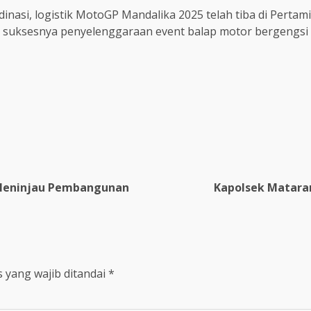
asi, logistik MotoGP Mandalika 2025 telah tiba di Pertami
ap suksesnya penyelenggaraan event balap motor bergengsi d
re
 Meninjau Pembangunan
Kapolsek Mataram
 yang wajib ditandai
*