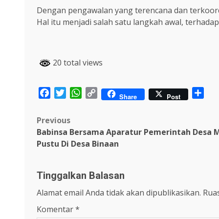
Dengan pengawalan yang terencana dan terkoordin
Hal itu menjadi salah satu langkah awal, terhad
20 total views
Facebook
Twitter
WhatsApp
Copy
Sha
Share
Post
Link
Post
Previous
Babinsa Bersama Aparatur Pemerintah Desa
navigation
Pustu Di Desa Binaan
Tinggalkan Balasan
Alamat email Anda tidak akan dipublikasikan.
Ruas
Komentar
*