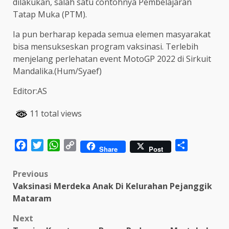
dilakukan, salah satu contohnya Pembelajaran
Tatap Muka (PTM).
Ia pun berharap kepada semua elemen masyarakat
bisa mensukseskan program vaksinasi. Terlebih
menjelang perlehatan event MotoGP 2022 di Sirkuit
Mandalika.(Hum/Syaef)
Editor:AS
11 total views
Facebook
Twitter
WhatsApp
Copy
Share
Share
Post
Link
Post
Previous
Vaksinasi Merdeka Anak Di Kelurahan Pejanggik
navigation
Mataram
Next