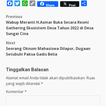
Facebook
Twitter
WhatsApp
Copy
Share
Share
Post
Link
Post
Previous
Wabup Meranti H.Asmar Buka Secara Resmi
navigation
Gathering Ekosistem Desa Tahun 2022 di Desa
Sungai Cina
Next
Seorang Oknum Mahasiswa Dilapor, Dugaan
Setubuhi Paksa Gadis Belia
Tinggalkan Balasan
Alamat email Anda tidak akan dipublikasikan.
Ruas
yang wajib ditandai
*
Komentar
*