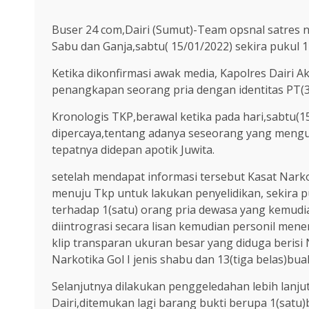
Buser 24 com,Dairi (Sumut)-Team opsnal satres na
Sabu dan Ganja,sabtu( 15/01/2022) sekira pukul 1
Ketika dikonfirmasi awak media, Kapolres Dairi
penangkapan seorang pria dengan identitas PT(3
Kronologis TKP,berawal ketika pada hari,sabtu(1
dipercaya,tentang adanya seseorang yang menguas
tepatnya didepan apotik Juwita.
setelah mendapat informasi tersebut Kasat Nark
menuju Tkp untuk lakukan penyelidikan, sekira
terhadap 1(satu) orang pria dewasa yang kemudian
diintrograsi secara lisan kemudian personil men
klip transparan ukuran besar yang diduga berisi N
Narkotika Gol I jenis shabu dan 13(tiga belas)bua
Selanjutnya dilakukan penggeledahan lebih lanju
Dairi,ditemukan lagi barang bukti berupa 1(satu