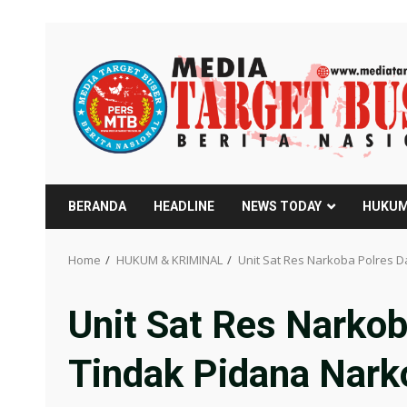
Skip
to
content
BERANDA
HEADLINE
NEWS TODAY
HUKUM
Home
HUKUM & KRIMINAL
Unit Sat Res Narkoba Polres D
Unit Sat Res Narkob
Tindak Pidana Nark