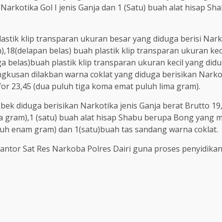
Narkotika Gol I jenis Ganja dan 1 (Satu) buah alat hisap 
astik klip transparan ukuran besar yang diduga berisi Narko
,18(delapan belas) buah plastik klip transparan ukuran keci
ga belas)buah plastik klip transparan ukuran kecil yang didu
gkusan dilakban warna coklat yang diduga berisikan Narkoti
or 23,45 (dua puluh tiga koma emat puluh lima gram).
bek diduga berisikan Narkotika jenis Ganja berat Brutto 1
 gram),1 (satu) buah alat hisap Shabu berupa Bong yang m
uluh enam gram) dan 1(satu)buah tas sandang warna coklat.
antor Sat Res Narkoba Polres Dairi guna proses penyidikan l
re