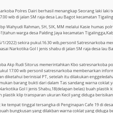
rkoba Polres Dairi berhasil menangkap Seorang laki laki te
7.00 wib di jalan SM raja desa Lau Bagot kecamatan Tigalin
 Akbp Wahyudi Rahman, SH, SIK, MM melalui Kasie humas pol
1)tahun warga desa Palding Jaya kecamatan Tigalingga,Kab
5/1/2022) sekira pukul.16.30 wib,personil Satresnarkoba me
ai Narkotika Gol I jenis shabu di jalan SM raja desa lau B
oba Akp Rudi Sitorus memerintahkan Kbo satresnarkoba polr
 pukul 17.00 wib personil satresnarkoba membenarkan info
 diketahui berinisial PT, setelah itu dilakukan enggeleda
emukan barang bukti dari dalam Tas sandang warna coklat 
arkotika Gol I jenis Shabu,18(delapan belas) buah plastik k
h plastik klip transparan ukuran Kecil yang diduga berisika
t ke tempat tinggal tersangka di Penginapan Cafe 19 di de
)buah bungkusan yang dilakban warna coklat yang diduga ber