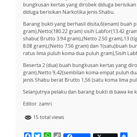
bungkusan kertas yang dirobek diduga berisikan 
diduga berisikan Narkotika jenis Shabu.
Barang bukti yang berhasil disita,6(enam) buah pl
gram),Netto(180.22 gram) sisih Labfor(13.42 gram)
shabu( Brutto 3.94 gram),(Netto 2.50 gram),13 (ti
8.08 gram),(Netto 7.56 gram) dan 1(satu)buah bun
ratus lima puluh koma dua puluh gram),Sisih Labf
Beserta 2 (dua) buah bungkusan kertas yang diro
gram),Netto 9,42(sembilan koma empat puluh dua
jenis Shabu berat Brutto 1,56 (satu koma lima p
Selanjutnya pelaku dan barang bukti di bawa ke k
Editor. zamri.
15 total views
Facebook
Twitter
WhatsApp
Copy
Sha