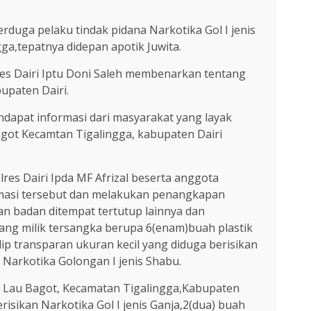
rduga pelaku tindak pidana Narkotika Gol I jenis
gga,tepatnya didepan apotik Juwita.
res Dairi Iptu Doni Saleh membenarkan tentang
upaten Dairi.
ndapat informasi dari masyarakat yang layak
agot Kecamtan Tigalingga, kabupaten Dairi
es Dairi Ipda MF Afrizal beserta anggota
rmasi tersebut dan melakukan penangkapan
han badan ditempat tertutup lainnya dan
yang milik tersangka berupa 6(enam)buah plastik
lip transparan ukuran kecil yang diduga berisikan
n Narkotika Golongan I jenis Shabu.
sa Lau Bagot, Kecamatan Tigalingga,Kabupaten
isikan Narkotika Gol I jenis Ganja,2(dua) buah