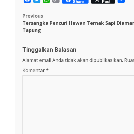
Share
Post
Link
Post
Previous
Tersangka Pencuri Hewan Ternak Sapi Diaman
navigation
Tapung
Tinggalkan Balasan
Alamat email Anda tidak akan dipublikasikan.
Ruas
Komentar
*