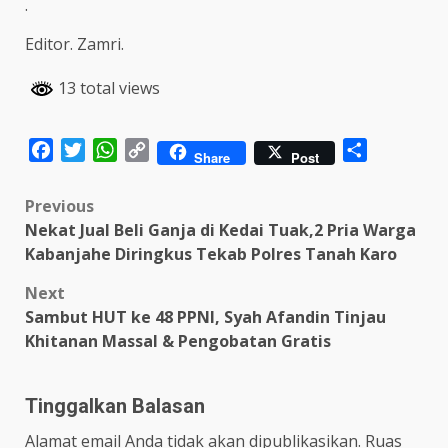
.
Editor. Zamri.
13 total views
Facebook
Twitter
WhatsApp
Copy
Share
Share
Post
Link
Post
Previous
Nekat Jual Beli Ganja di Kedai Tuak,2 Pria Warga
navigation
Kabanjahe Diringkus Tekab Polres Tanah Karo
Next
Sambut HUT ke 48 PPNI, Syah Afandin Tinjau
Khitanan Massal & Pengobatan Gratis
Tinggalkan Balasan
Alamat email Anda tidak akan dipublikasikan.
Ruas