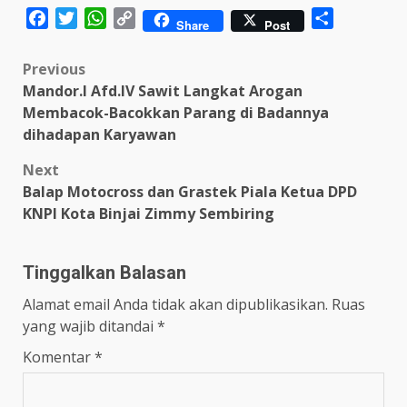
Facebook
Twitter
WhatsApp
Copy
Share
Share
Post
Link
Post
Previous
Mandor.I Afd.IV Sawit Langkat Arogan
navigation
Membacok-Bacokkan Parang di Badannya
dihadapan Karyawan
Next
Balap Motocross dan Grastek Piala Ketua DPD
KNPI Kota Binjai Zimmy Sembiring
Tinggalkan Balasan
Alamat email Anda tidak akan dipublikasikan.
Ruas
yang wajib ditandai
*
Komentar
*