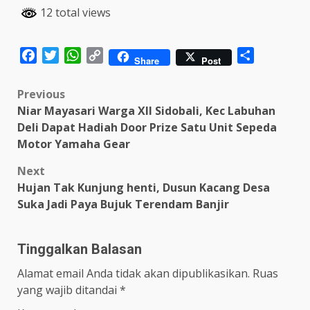
12 total views
Facebook
Twitter
WhatsApp
Copy
Share
Share
Post
Link
Post
Previous
Niar Mayasari Warga XII Sidobali, Kec Labuhan
navigation
Deli Dapat Hadiah Door Prize Satu Unit Sepeda
Motor Yamaha Gear
Next
Hujan Tak Kunjung henti, Dusun Kacang Desa
Suka Jadi Paya Bujuk Terendam Banjir
Tinggalkan Balasan
Alamat email Anda tidak akan dipublikasikan.
Ruas
yang wajib ditandai
*