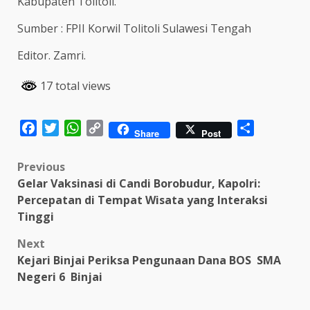
Kabupaten Tolitoli.
Sumber : FPII Korwil Tolitoli Sulawesi Tengah
Editor. Zamri.
17 total views
Facebook
Twitter
WhatsApp
Copy
Share
Share
Post
Link
Post
Previous
Gelar Vaksinasi di Candi Borobudur, Kapolri:
navigation
Percepatan di Tempat Wisata yang Interaksi
Tinggi
Next
Kejari Binjai Periksa Pengunaan Dana BOS SMA
Negeri 6 Binjai