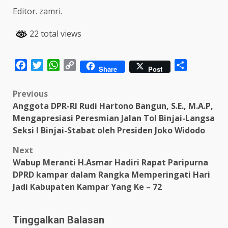
Editor. zamri.
22 total views
Facebook
Twitter
WhatsApp
Copy
Share
Share
Post
Link
Post
Previous
Anggota DPR-RI Rudi Hartono Bangun, S.E., M.A.P,
navigation
Mengapresiasi Peresmian Jalan Tol Binjai-Langsa
Seksi I Binjai-Stabat oleh Presiden Joko Widodo
Next
Wabup Meranti H.Asmar Hadiri Rapat Paripurna
DPRD kampar dalam Rangka Memperingati Hari
Jadi Kabupaten Kampar Yang Ke – 72
Tinggalkan Balasan