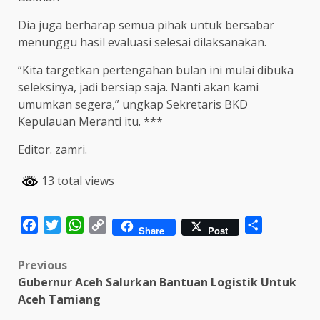
Dia juga berharap semua pihak untuk bersabar
menunggu hasil evaluasi selesai dilaksanakan.
“Kita targetkan pertengahan bulan ini mulai dibuka
seleksinya, jadi bersiap saja. Nanti akan kami
umumkan segera,” ungkap Sekretaris BKD
Kepulauan Meranti itu. ***
Editor. zamri.
13 total views
Facebook
Twitter
WhatsApp
Copy
Share
Share
Post
Link
Post
Previous
Gubernur Aceh Salurkan Bantuan Logistik Untuk
navigation
Aceh Tamiang