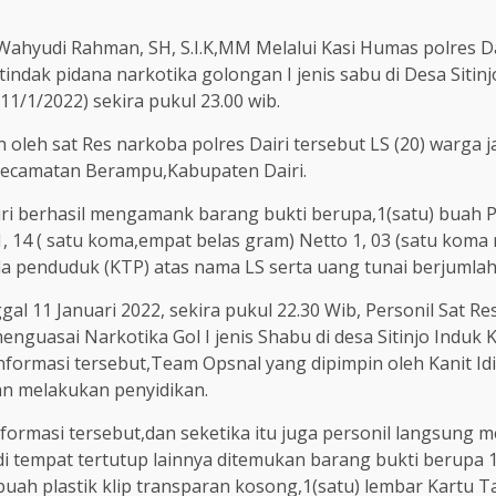
 Wahyudi Rahman, SH, S.I.K,MM Melalui Kasi Humas polres 
indak pidana narkotika golongan I jenis sabu di Desa Sitin
11/1/2022) sekira pukul 23.00 wib.
oleh sat Res narkoba polres Dairi tersebut LS (20) warga j
Kecamatan Berampu,Kabupaten Dairi.
iri berhasil mengamank barang bukti berupa,1(satu) buah P
, 14 ( satu koma,empat belas gram) Netto 1, 03 (satu koma n
a penduduk (KTP) atas nama LS serta uang tunai berjumlah R
gal 11 Januari 2022, sekira pukul 22.30 Wib, Personil Sat 
guasai Narkotika Gol I jenis Shabu di desa Sitinjo Induk K
ormasi tersebut,Team Opsnal yang dipimpin oleh Kanit Idik 
n melakukan penyidikan.
formasi tersebut,dan seketika itu juga personil langsung 
 tempat tertutup lainnya ditemukan barang bukti berupa 1(
) buah plastik klip transparan kosong,1(satu) lembar Kart