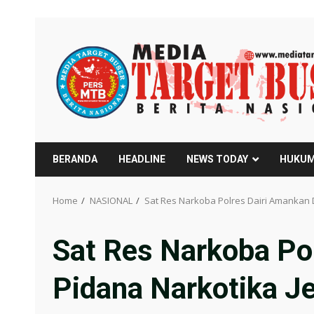
Skip
to
content
BERANDA
HEADLINE
NEWS TODAY
HUKUM
Home
NASIONAL
Sat Res Narkoba Polres Dairi Amankan 
Sat Res Narkoba Po
Pidana Narkotika J