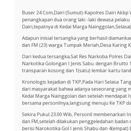
Buser 24 Com,Dairi (Sumut)-Kapolres Dairi Akbp
penangkapan dua orang laki -laki dewasa pelaku t
Dairi,tepatnya di Kedai Marga Nainggolan,Selasa(
Adapun inisial tersangka yang berhasil diamankan 
dan FM (23) warga Tumpak Meriah,Desa Karing 
Dari kedua tersangka,Sat Res Narkoba Polres Da
Narkotika Golongan I Jenis Sabu. dengan Brutto 1
transparan kosong dan 1(satu) lembar kartu tand
Kronologis kejadian di TKP,Pada Hari Selasa Tang
dari masyarakat bahwa adanya seseorang yang men
Kedai Marga Nainggolan dan setelah mendapat Inf
bersama personilnya,langsung menuju Ke TKP da
Sekira Pukul 23.00 Wib, Personil membenarkan In
dan FM,setelah dilakukan penggeledahan badan di
berisi Narokotika Gol I jenis Shabu dan 4(empat