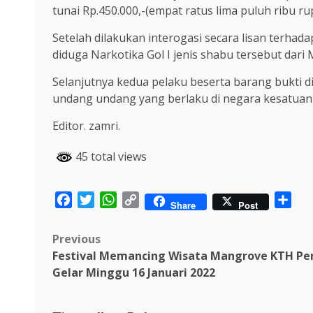
tunai Rp.450.000,-(empat ratus lima puluh ribu rup
Setelah dilakukan interogasi secara lisan terh
diduga Narkotika Gol I jenis shabu tersebut dari
Selanjutnya kedua pelaku beserta barang bukti di
undang undang yang berlaku di negara kesatuan 
Editor. zamri.
45 total views
Facebook
Twitter
WhatsApp
Copy
Sha
Share
Post
Link
Post
Previous
Festival Memancing Wisata Mangrove KTH Pe
navigation
Gelar Minggu 16 Januari 2022