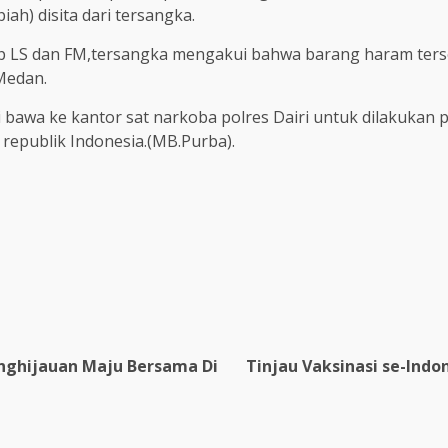
iah) disita dari tersangka.
adap LS dan FM,tersangka mengakui bahwa barang haram te
 Medan.
 bawa ke kantor sat narkoba polres Dairi untuk dilakukan p
republik Indonesia.(MB.Purba).
re
nghijauan Maju Bersama Di
Tinjau Vaksinasi se-Indo