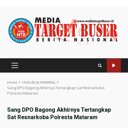
Skip
to
content
PRIMARY
MENU
Home
HUKUM & KRIMINAL
Sang DPO Bagong Akhirnya Tertangkap Sat Resnarkoba
Polresta Mataram
Sang DPO Bagong Akhirnya Tertangkap
Sat Resnarkoba Polresta Mataram