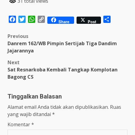
31 total views
Facebook
Twitter
WhatsApp
Copy
Share
Share
Post
Link
Post
Previous
Danrem 162/WB Pimpin Sertijab Tiga Dandim
navigation
Jajarannya
Next
Sat Resnarkoba Kembali Tangkap Komplotan
Bagong CS
Tinggalkan Balasan
Alamat email Anda tidak akan dipublikasikan.
Ruas
yang wajib ditandai
*
Komentar
*