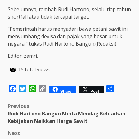
Sebelumnya, tambah Rudi Hartono, selalu tiap tahun
shortfall atau tidak tercapai target.
“Pemerintah harus menyadari bawa petani sawit ini
menyumbang devisa dan pajak yang besar untuk
negara,” tukas Rudi Hartono Bangun.(Redaksi)
Editor. zamri.
15 total views
Facebook
Twitter
WhatsApp
Copy
Share
Share
Post
Link
Post
Previous
Rudi Hartono Bangun Minta Mendag Keluarkan
navigation
Kebijakan Naikkan Harga Sawit
Next