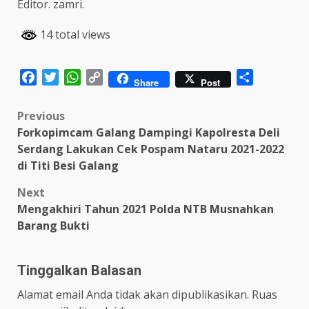
Editor. zamri.
14 total views
Facebook
Twitter
WhatsApp
Copy
Share
Share
Post
Link
Post
Previous
Forkopimcam Galang Dampingi Kapolresta Deli
navigation
Serdang Lakukan Cek Pospam Nataru 2021-2022
di Titi Besi Galang
Next
Mengakhiri Tahun 2021 Polda NTB Musnahkan
Barang Bukti
Tinggalkan Balasan
Alamat email Anda tidak akan dipublikasikan.
Ruas