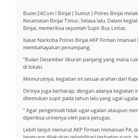
Buser24.Com I Binjai ( Sumut ) Polres Binjai mela
Kecamatan Binjai Timur, Selasa lalu. Dalam kegi
Binjai, memeriksa sejumlah Supir Bus Lintas.
Kasat Narkoba Polres Binjai AKP Firman Imanuel
membahayakan penumpang.
“Bulan Desember liburan panjang yang mana cukup
di lokasi.
Memurutnya, kegiatan ini sesuai arahan dari K
Dirinya juga berharap, dengan adanya kegiatan 
ditemukan supir pada tahun lalu yang ugal-uga
” Agar pengemudi tidak ugal-ugalan ataupun mem
diperiksa urinenya oleh para petugas.
Lebih lanjut menurut AKP Firman Immanuel PA, dar
langsung dilakukan rehabilitasi terhadap supir,