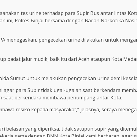
ksanakan tes urine terhadap para Supir Bus antar lintas Kota
atan ini, Polres Binjai bersama dengan Badan Narkotika Na
 PA menegaskan, pengecekan urine dilakukan untuk mengant
 padat jalur mudik, baik itu dari Aceh ataupun Kota Medan,
apolda Sumut untuk melakukan pengecekan urine demi kese
ini agar para Supir tidak ugal-ugalan saat berkendara m
lan saat berkendara membawa penumpang antar Kota.
bawa resiko kepada masyarakat,” jelasnya, seraya menegas
i belasan yang diperiksa, tidak satupun supir yang ditemuka
 bekerja sama dengan BNN Kota Binjai,kami berharap, agar 