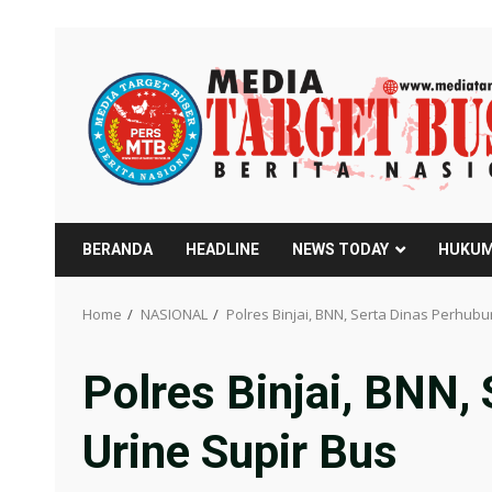
Skip
to
content
BERANDA
HEADLINE
NEWS TODAY
HUKUM
Home
NASIONAL
Polres Binjai, BNN, Serta Dinas Perhubu
Polres Binjai, BNN,
Urine Supir Bus