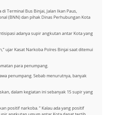
 di Terminal Bus Binjai, Jalan Ikan Paus,
sional (BNN) dan pihak Dinas Perhubungan Kota
isipasi adanya supir angkutan antar Kota yang
” ujar Kasat Narkoba Polres Binjai saat ditemui
lamatan para penumpang.
embawa penumpang. Sebab menurutnya, banyak
kan, dalam kegiatan ini sebanyak 15 supir yang
n positif narkoba. ” Kalau ada yang positif
supir angkutan umum antar Kota dapat tertib