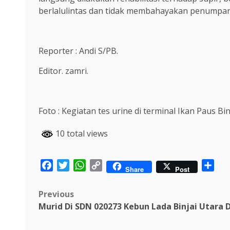
berlalulintas dan tidak membahayakan penumpang
Reporter : Andi S/PB.
Editor. zamri.
Foto : Kegiatan tes urine di terminal Ikan Paus Binj
10 total views
Facebook
Twitter
WhatsApp
Copy
Sha
Share
Post
Link
Post
Previous
Murid Di SDN 020273 Kebun Lada Binjai Utara 
navigation