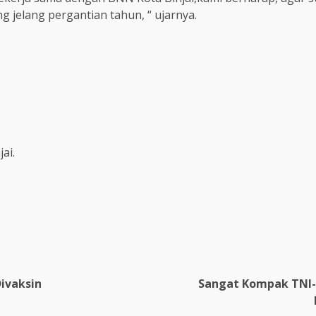
 jelang pergantian tahun, “ ujarnya.
ai.
re
Divaksin
Sangat Kompak TNI-