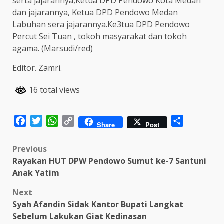
serta jajarannya,Ketua DPD Pendowo Kota Medan
dan jajarannya, Ketua DPD Pendowo Medan
Labuhan sera jajarannya.Ke3tua DPD Pendowo
Percut Sei Tuan , tokoh masyarakat dan tokoh
agama. (Marsudi/red)
Editor. Zamri.
16 total views
Facebook
Twitter
WhatsApp
Copy
Share
Share
Post
Link
Post
Previous
Rayakan HUT DPW Pendowo Sumut ke-7 Santuni
navigation
Anak Yatim
Next
Syah Afandin Sidak Kantor Bupati Langkat
Sebelum Lakukan Giat Kedinasan