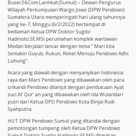
Buser24.Com.Lanhkat.(Sumut) – Dewan Pengurus
Wilayah Perkumpulan Wargo Jowo (DPW Pendowo)
Sumatera Utara memperingati hari ulang tahunnya
yang ke-7, Minggu (6/2/2022) bertempat di
kediaman Ketua DPW Doktor Sugito
Hadinoto.SE.MSi perumahan komplek wartawan
Medan berjalan lancar dengan tema “ Mari kita
Semakin Guyub, Rukun, Reket Menuju Pendowo Adhi
Luhung”.
Acara yang diawali dengan menyanyikan Indonesia
raya dan Mars Pendowo yang dibawakan oleh para
srikandi Pendowo dilanjut dengan pembacaan Ayat
suci Al’ Qur’ an yang dibawakan oleh Ida Wulandari
putri dari Ketua DPD Pendowo Kota Binjai Rudi
Syahputra.
HUT DPW Pendowo Sumut yang ditandai dengan
pemotongan tumpeng oleh Ketua DPW Pendowo
Sumut Doktor Sugito Hadinoto.SE.MSi dberikan