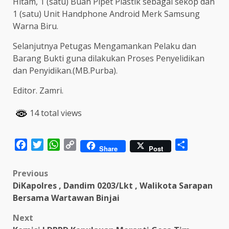
Hitam, 1 (satu) Buah Pipet Plastik sebagai sekop dan
1 (satu) Unit Handphone Android Merk Samsung
Warna Biru.
Selanjutnya Petugas Mengamankan Pelaku dan
Barang Bukti guna dilakukan Proses Penyelidikan
dan Penyidikan.(MB.Purba).
Editor. Zamri.
14 total views
Facebook
Twitter
WhatsApp
Copy
Share
Share
Post
Link
Post
Previous
DiKapolres , Dandim 0203/Lkt , Walikota Sarapan
navigation
Bersama Wartawan Binjai
Next