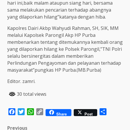
hari ini,baik malam ataupun siang hari, bersama
sama melakukan pencarian terhadap abangnya
yang dilaporkan hilang”katanya dengan hiba.
Kapolres Dairi Akbp Wahyudi Rahman, SH, SIK, MM
melalui Kapolsek Parongil Akp HP Purba
membenarkan tentang ditemukannya kembali orang
yang dilaporkan hilang ke Polsek Parongil,”TNI Polri
selalu bersinergitas dalam memberikan
Perlindungan Pengayoman dan pelayanan terhadap
masyarakat”pungkas HP Purba.(MB.Purba)
Editor. zamri.
30 total views
Facebook
Twitter
WhatsApp
Copy
Share
Share
Post
Link
Post
Previous