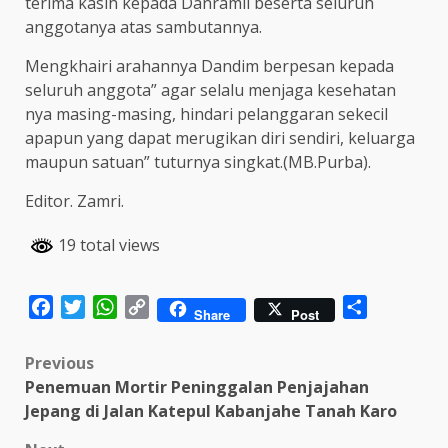
terima kasih kepada Danramil beserta seluruh
anggotanya atas sambutannya.
Mengkhairi arahannya Dandim berpesan kepada
seluruh anggota” agar selalu menjaga kesehatan
nya masing-masing, hindari pelanggaran sekecil
apapun yang dapat merugikan diri sendiri, keluarga
maupun satuan” tuturnya singkat.(MB.Purba).
Editor. Zamri.
19 total views
Facebook
Twitter
WhatsApp
Copy
Share
Share
Post
Link
Post
Previous
Penemuan Mortir Peninggalan Penjajahan
navigation
Jepang di Jalan Katepul Kabanjahe Tanah Karo