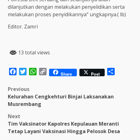
dilanjutkan dengan melakukan penyelidikan serta
melakukan proses penyidikannya” ungkapnya.( lb)
Editor. Zamri
13 total views
Facebook
Twitter
WhatsApp
Copy
Share
Share
Post
Link
Post
Previous
Kelurahan Cengkehturi Binjai Laksanakan
navigation
Musrembang
Next
Tim Vaksinator Kapolres Kepulauan Meranti
Tetap Layani Vaksinasi Hingga Pelosok Desa