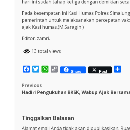
hari ini sudah tahap ketiga dengan demikian sec
Pada kesempatan ini Kasi Humas Polres Simalu
pemerintah untuk melaksanakan percepatan vaksina
ajak Kasi humas.(M.Saragih )
Editor. zamri.
13 total views
Facebook
Twitter
WhatsApp
Copy
Sha
Share
Post
Link
Post
Previous
Hadiri Pengukuhan BKSK, Wabup Ajak Bersa
navigation
Tinggalkan Balasan
Alamat email Anda tidak akan dipublikasikan.
Ruas