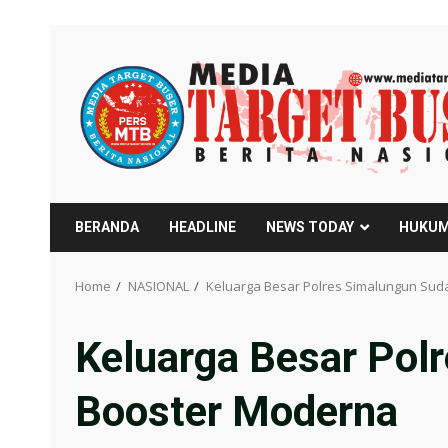
Skip
to
content
BERANDA
HEADLINE
NEWS TODAY
HUKUM
Home
NASIONAL
Keluarga Besar Polres Simalungun Suda
Keluarga Besar Polr
Booster Moderna