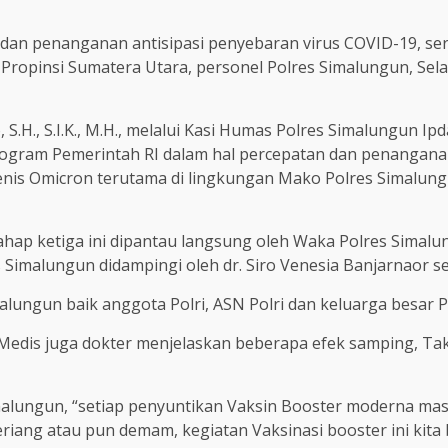
an penanganan antisipasi penyebaran virus COVID-19, ser
Propinsi Sumatera Utara, personel Polres Simalungun, Sel
, S.H., S.I.K., M.H., melalui Kasi Humas Polres Simalungun
 program Pemerintah RI dalam hal percepatan dan penangana
nis Omicron terutama di lingkungan Mako Polres Simalungun
ahap ketiga ini dipantau langsung oleh Waka Polres Simalu
s Simalungun didampingi oleh dr. Siro Venesia Banjarnaor s
malungun baik anggota Polri, ASN Polri dan keluarga besar 
 Medis juga dokter menjelaskan beberapa efek samping, Tak
lungun, “setiap penyuntikan Vaksin Booster moderna masi
riang atau pun demam, kegiatan Vaksinasi booster ini kita 