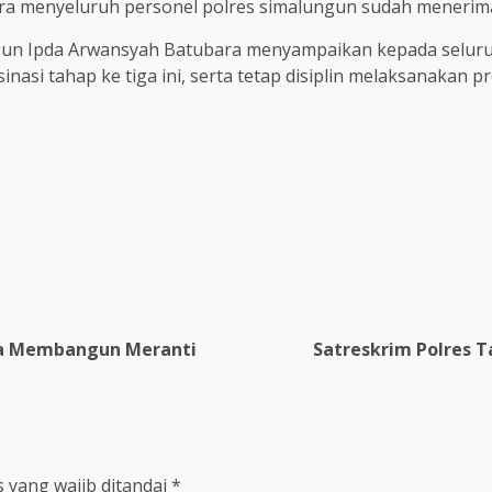
ara menyeluruh personel polres simalungun sudah menerima v
ngun Ipda Arwansyah Batubara menyampaikan kepada selu
si tahap ke tiga ini, serta tetap disiplin melaksanakan pr
re
ma Membangun Meranti
Satreskrim Polres T
 yang wajib ditandai
*