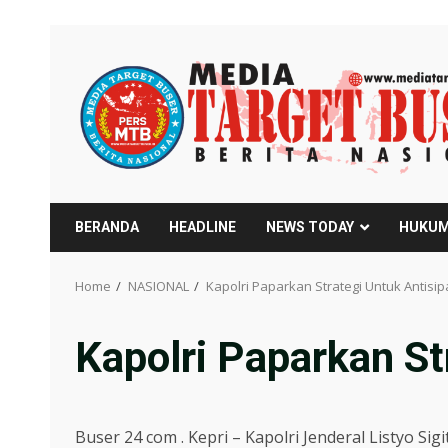
Skip
to
content
BERANDA
HEADLINE
NEWS TODAY
HUKUM
Home
NASIONAL
Kapolri Paparkan Strategi Untuk Antisip
Kapolri Paparkan St
Buser 24 com . Kepri – Kapolri Jenderal Listyo S