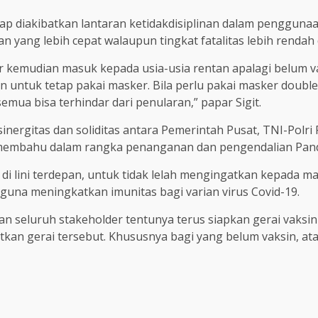
rap diakibatkan lantaran ketidakdisiplinan dalam penggunaa
an yang lebih cepat walaupun tingkat fatalitas lebih rendah
 kemudian masuk kepada usia-usia rentan apalagi belum va
kan untuk tetap pakai masker. Bila perlu pakai masker doubl
mua bisa terhindar dari penularan,” papar Sigit.
 sinergitas dan soliditas antara Pemerintah Pusat, TNI-Pol
membahu dalam rangka penanganan dan pengendalian Pand
da di lini terdepan, untuk tidak lelah mengingatkan kepad
 guna meningkatkan imunitas bagi varian virus Covid-19.
an seluruh stakeholder tentunya terus siapkan gerai vaksin 
kan gerai tersebut. Khususnya bagi yang belum vaksin, a