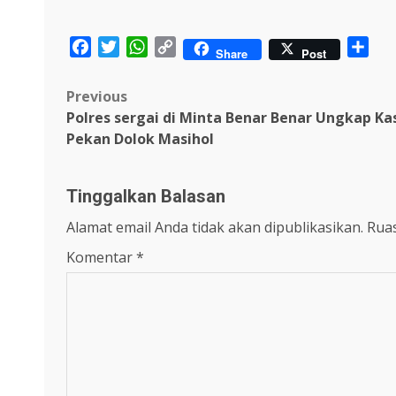
Facebook
Twitter
WhatsApp
Copy
Sha
Share
Post
Link
Post
Previous
Polres sergai di Minta Benar Benar Ungkap Kas
navigation
Pekan Dolok Masihol
Tinggalkan Balasan
Alamat email Anda tidak akan dipublikasikan.
Ruas
Komentar
*