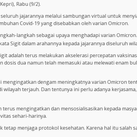
epri), Rabu (9/2).
seluruh jajarannya melalui sambungan virtual untuk menyi
mbuhan Covid-19 yang disebabkan oleh varian Omicron.
angkah-langkah sebagai upaya menghadapi varian Omicron. S
kata Sigit dalam arahannya kepada jajarannya diseluruh wil
git adalah terus melakukan akselerasi percepatan vaksinasi.
n dosis dua namun telah memasuki atau melewati enam bu
li mengingatkan dengam meningkatnya varian Omicron tentu
di wilayah terjauh. Dan tentunya ini perlu adanya kerjasam
alah terus mengingatkan dan mensosialisasikan kepada masy
vitas sehari-harinya.
k tetap menjaga protokol kesehatan. Karena hal itu salah 