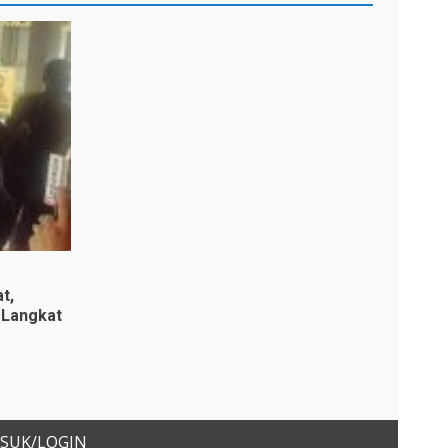
t,
 Langkat
SUK/LOGIN