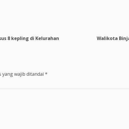
re
us 8 kepling di Kelurahan
Walikota Binja
 yang wajib ditandai
*