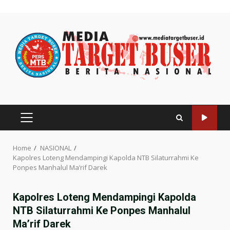
Skip
to
content
PRIMARY
MENU
Home
NASIONAL
Kapolres Loteng Mendampingi Kapolda NTB Silaturrahmi Ke
Ponpes Manhalul Ma’rif Darek
Kapolres Loteng Mendampingi Kapolda
NTB Silaturrahmi Ke Ponpes Manhalul
Ma’rif Darek