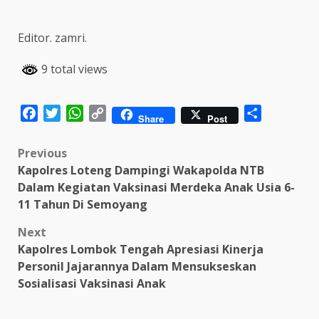
Editor. zamri.
9 total views
Facebook
Twitter
WhatsApp
Copy
Share
Share
Post
Link
Post
Previous
Kapolres Loteng Dampingi Wakapolda NTB
navigation
Dalam Kegiatan Vaksinasi Merdeka Anak Usia 6-
11 Tahun Di Semoyang
Next
Kapolres Lombok Tengah Apresiasi Kinerja
Personil Jajarannya Dalam Mensukseskan
Sosialisasi Vaksinasi Anak