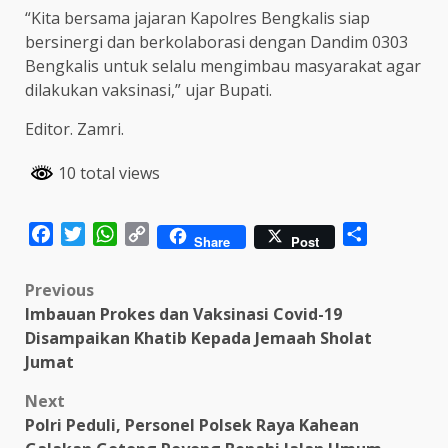
“Kita bersama jajaran Kapolres Bengkalis siap
bersinergi dan berkolaborasi dengan Dandim 0303
Bengkalis untuk selalu mengimbau masyarakat agar
dilakukan vaksinasi,” ujar Bupati.
Editor. Zamri.
10 total views
Facebook
Twitter
WhatsApp
Copy
Share
Share
Post
Link
Post
Previous
Imbauan Prokes dan Vaksinasi Covid-19
navigation
Disampaikan Khatib Kepada Jemaah Sholat
Jumat
Next
Polri Peduli, Personel Polsek Raya Kahean