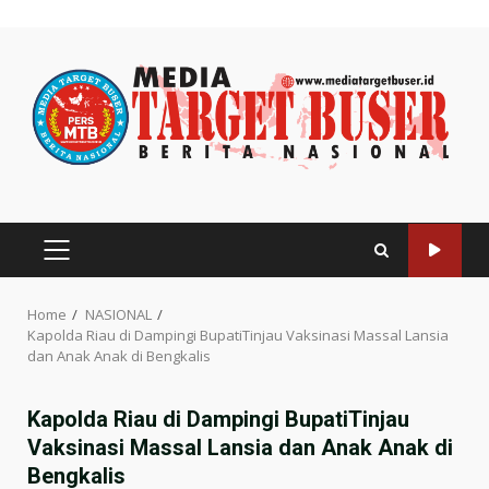
Skip
to
content
PRIMARY
MENU
Home
NASIONAL
Kapolda Riau di Dampingi BupatiTinjau Vaksinasi Massal Lansia
dan Anak Anak di Bengkalis
Kapolda Riau di Dampingi BupatiTinjau
Vaksinasi Massal Lansia dan Anak Anak di
Bengkalis