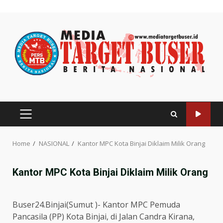
Skip
to
content
PRIMARY
MENU
Home
NASIONAL
Kantor MPC Kota Binjai Diklaim Milik Orang
Kantor MPC Kota Binjai Diklaim Milik Orang
Buser24.Binjai(Sumut )- Kantor MPC Pemuda
Pancasila (PP) Kota Binjai, di Jalan Candra Kirana,