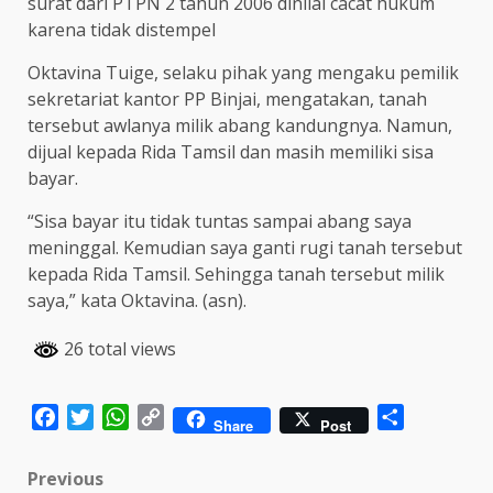
surat dari PTPN 2 tahun 2006 dinilai cacat hukum
karena tidak distempel
Oktavina Tuige, selaku pihak yang mengaku pemilik
sekretariat kantor PP Binjai, mengatakan, tanah
tersebut awlanya milik abang kandungnya. Namun,
dijual kepada Rida Tamsil dan masih memiliki sisa
bayar.
“Sisa bayar itu tidak tuntas sampai abang saya
meninggal. Kemudian saya ganti rugi tanah tersebut
kepada Rida Tamsil. Sehingga tanah tersebut milik
saya,” kata Oktavina. (asn).
26 total views
Facebook
Twitter
WhatsApp
Copy
Share
Share
Post
Link
Post
Previous