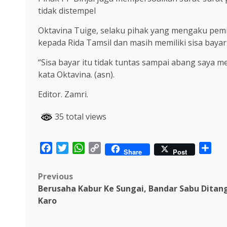
tidak distempel
Oktavina Tuige, selaku pihak yang mengaku pemil
kepada Rida Tamsil dan masih memiliki sisa bayar
“Sisa bayar itu tidak tuntas sampai abang saya m
kata Oktavina. (asn).
Editor. Zamri.
35 total views
Facebook
Twitter
WhatsApp
Copy
Sha
Share
Post
Link
Post
Previous
Berusaha Kabur Ke Sungai, Bandar Sabu Ditan
navigation
Karo