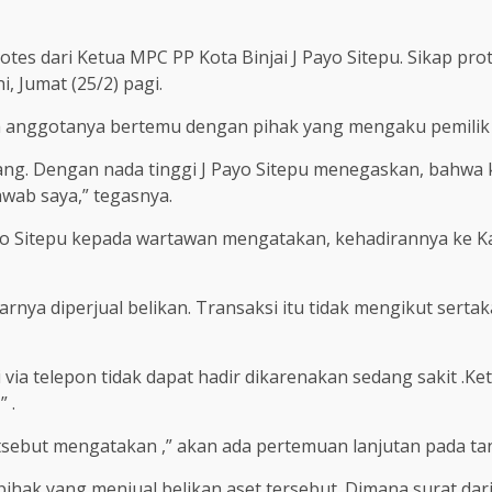
s dari Ketua MPC PP Kota Binjai J Payo Sitepu. Sikap prot
, Jumat (25/2) pagi.
ah anggotanya bertemu dengan pihak yang mengaku pemilik 
ng. Dengan nada tinggi J Payo Sitepu menegaskan, bahwa ka
awab saya,” tegasnya.
 Payo Sitepu kepada wartawan mengatakan, kehadirannya ke
rnya diperjual belikan. Transaksi itu tidak mengikut sertak
via telepon tidak dapat hadir dikarenakan sedang sakit .Ket
 .
etsebut mengatakan ,” akan ada pertemuan lanjutan pada ta
pihak yang menjual belikan aset tersebut. Dimana surat dar