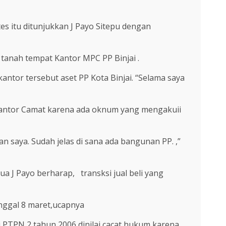
es itu ditunjukkan J Payo Sitepu dengan
tanah tempat Kantor MPC PP Binjai .
ntor tersebut aset PP Kota Binjai. “Selama saya
 Kantor Camat karena ada oknum yang mengakuii
an saya. Sudah jelas di sana ada bangunan PP. ,”
ua J Payo berharap, transksi jual beli yang
nggal 8 maret,ucapnya
i PTPN 2 tahun 2006 dinilai cacat hukum karena