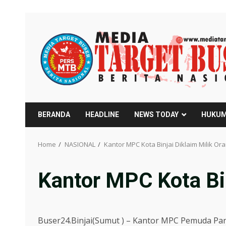
Skip
to
content
BERANDA
HEADLINE
NEWS TODAY
HUKUM
Home
NASIONAL
Kantor MPC Kota Binjai Diklaim Milik Or
Kantor MPC Kota Bin
Buser24.Binjai(Sumut ) – Kantor MPC Pemuda Pancas