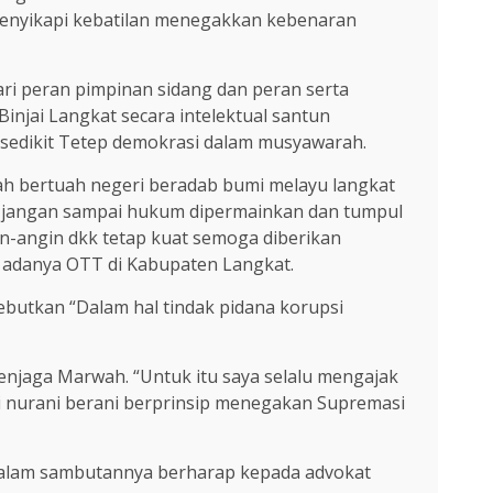
menyikapi kebatilan menegakkan kebenaran
ari peran pimpinan sidang dan peran serta
jai Langkat secara intelektual santun
sedikit Tetep demokrasi dalam musyawarah.
ah bertuah negeri beradab bumi melayu langkat
an jangan sampai hukum dipermainkan dan tumpul
n-angin dkk tetap kuat semoga diberikan
g adanya OTT di Kabupaten Langkat.
ebutkan “Dalam hal tindak pidana korupsi
njaga Marwah. “Untuk itu saya selalu mengajak
i nurani berani berprinsip menegakan Supremasi
 dalam sambutannya berharap kepada advokat