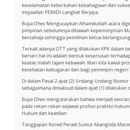
keselamatan keberkahan kebahagiaan dan sukses
insyaallah PERADI Langkat Berjaya.
Buya Dhev Mengucapkan Alhamdulilah acara digela
pimpinan sebelumnya dibawah kepemimpinan Mas
bersahaja sehingga pemilihan ketua berlangsun
Terkait adanya OTT yang dilakukan KPK dalam b
berseri hal ini adalah bentuk keseriusan terha
keatas malah tajam kebawah. Mari kita kawal pr
kesehatan kebugaran dan bagi pemimpin negeri T
Di dalam Pasal 2 ayat (2) Undang-Undang Nomor 3
sebagaimana dimaksud dalam ayat (1) dilakukan d
Buya Dhev mengutarakan bahwa menjadi seorang a
pada rekan-rekan sejawat profesi praktisi huk
Hukum dan keadilan.
Tanggapan Korwil Peradi Sumut Abangnda Marasa