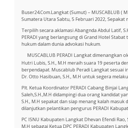
Buser24.Com.Langkat (Sumut) – MUSCABLUB ( Mus
Sumatera Utara Sabtu, 5 Februari 2022, Sepaka
Terpilih secara aklamasi Abangnda Abdul Latif,
PERADI yang berlangsung di Grand Hotel Stabat 
hukum dalam dunia advokasi hukum.
MUSCABLUB PERADI Langkat dimenangkan oleh A
Hutri Lubis, S.H., M.H meraih suara 19 peserta 
berpendapat. Muscablub Peradi Langkat sesuai 
Dr. Otto Hasibuan, S.H., M.H untuk segera melak
Plt. Ketua Koordinator PERADI Cabang Binjai Lan
Saleh,S.H.,M.H didampingi dua orang kandidat yan
S.H., M.H sepakat dan siap menang kalah masu
dilanjutkan pelantikan pengurus PERADI Kabupate
PC ISNU Kabupaten Langkat Dhevan Efendi Rao, S.
M.H sebagai Ketua DPC PERADI Kabupaten Langk