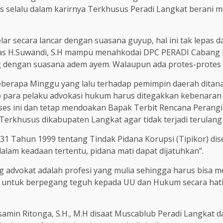
 selalu dalam karirnya Terkhusus Peradi Langkat berani 
r secara lancar dengan suasana guyup, hal ini tak lepas d
 H.Suwandi, S.H mampu menahkodai DPC PERADI Cabang Bin
g dengan suasana adem ayem. Walaupun ada protes-protes 
eberapa Minggu yang lalu terhadap pemimpin daerah ditan
dap para pelaku advokasi hukum harus ditegakkan kebenar
oses ini dan tetap mendoakan Bapak Terbit Rencana Perangi
erkhusus dikabupaten Langkat agar tidak terjadi terulan
1 Tahun 1999 tentang Tindak Pidana Korupsi (Tipikor) dis
alam keadaan tertentu, pidana mati dapat dijatuhkan”.
dvokat adalah profesi yang mulia sehingga harus bisa me
um untuk berpegang teguh kepada UU dan Hukum secara hat
min Ritonga, S.H., M.H disaat Muscablub Peradi Langkat