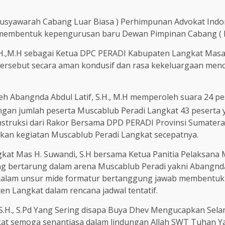
yawarah Cabang Luar Biasa ) Perhimpunan Advokat Indone
t membentuk kepengurusan baru Dewan Pimpinan Cabang ( 
 S.H.,M.H sebagai Ketua DPC PERADI Kabupaten Langkat Mas
tersebut secara aman kondusif dan rasa kekeluargaan men
bangnda Abdul Latif, S.H., M.H memperoleh suara 24 pese
dengan jumlah peserta Muscablub Peradi Langkat 43 peserta
instruksi dari Rakor Bersama DPD PERADI Provinsi Sumater
ukan kegiatan Muscablub Peradi Langkat secepatnya.
gkat Mas H. Suwandi, S.H bersama Ketua Panitia Pelaksana
g bertarung dalam arena Muscablub Peradi yakni Abangnda Ab
k dalam unsur mide formatur bertanggung jawab membentu
n Langkat dalam rencana jadwal tentatif.
H., S.Pd Yang Sering disapa Buya Dhev Mengucapkan Selamat
at semoga senantiasa dalam lindungan Allah SWT Tuhan Y