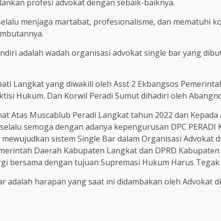
ankan profesi advokat dengan sebaik-baiknya.
lalu menjaga martabat, profesionalisme, dan mematuhi kod
ambutannya.
iri adalah wadah organisasi advokat single bar yang dibu
Bupati Langkat yang diwakili oleh Asst 2 Ekbangsos Pemeri
isi Hukum. Dan Korwil Peradi Sumut dihadiri oleh Abangnd
 Atas Muscablub Peradi Langkat tahun 2022 dan Kepada Ab
es selalu semoga dengan adanya kepengurusan DPC PERADI
mewujudkan sistem Single Bar dalam Organisasi Advokat d
merintah Daerah Kabupaten Langkat dan DPRD Kabupaten 
rgi bersama dengan tujuan Supremasi Hukum Harus Tegak L
r adalah harapan yang saat ini didambakan oleh Advokat di