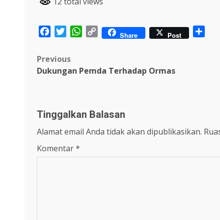
12 total views
Facebook
Twitter
WhatsApp
Copy
Sha
Share
Post
Link
Post
Previous
Dukungan Pemda Terhadap Ormas
navigation
Tinggalkan Balasan
Alamat email Anda tidak akan dipublikasikan.
Ruas
Komentar
*