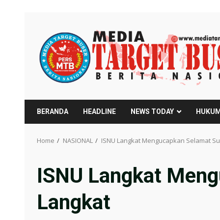
Skip
to
content
BERANDA
HEADLINE
NEWS TODAY
HUKUM
Home
NASIONAL
ISNU Langkat Mengucapkan Selamat Su
ISNU Langkat Meng
Langkat