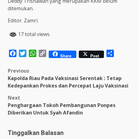
Deddy Trisnawan yang merupakan KKM belum
ditemukan.
Editor. Zamri.
17 total views
Facebook
Twitter
WhatsApp
Copy
Share
Share
Post
Link
Post
Previous
Kapolda Riau Pada Vaksinasi Serentak : Tetap
navigation
Kedepankan Prokes dan Percepat Laju Vaksinasi
Next
Penghargaan Tokoh Pembangunan Ponpes
Diberikan Untuk Syah Afandin
Tinggalkan Balasan