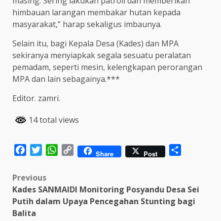
masing. Sering lakukan patroli dan memberikan
himbauan larangan membakar hutan kepada
masyarakat,” harap sekaligus imbaunya.
Selain itu, bagi Kepala Desa (Kades) dan MPA
sekiranya menyiapkak segala sesuatu peralatan
pemadam, seperti mesin, kelengkapan perorangan
MPA dan lain sebagainya.***
Editor. zamri.
14 total views
Facebook
Twitter
WhatsApp
Copy
Share
Share
Post
Link
Post
Previous
Kades SANMAIDI Monitoring Posyandu Desa Sei
navigation
Putih dalam Upaya Pencegahan Stunting bagi
Balita