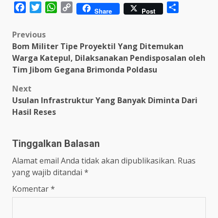
Facebook
Twitter
WhatsApp
Copy
Share
Share
Post
Link
Post
Previous
Bom Militer Tipe Proyektil Yang Ditemukan
navigation
Warga Katepul, Dilaksanakan Pendisposalan oleh
Tim Jibom Gegana Brimonda Poldasu
Next
Usulan Infrastruktur Yang Banyak Diminta Dari
Hasil Reses
Tinggalkan Balasan
Alamat email Anda tidak akan dipublikasikan.
Ruas
yang wajib ditandai
*
Komentar
*