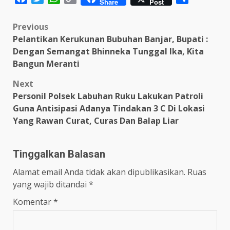
Share
Post
Link
Post
Previous
Pelantikan Kerukunan Bubuhan Banjar, Bupati :
navigation
Dengan Semangat Bhinneka Tunggal Ika, Kita
Bangun Meranti
Next
Personil Polsek Labuhan Ruku Lakukan Patroli
Guna Antisipasi Adanya Tindakan 3 C Di Lokasi
Yang Rawan Curat, Curas Dan Balap Liar
Tinggalkan Balasan
Alamat email Anda tidak akan dipublikasikan.
Ruas
yang wajib ditandai
*
Komentar
*