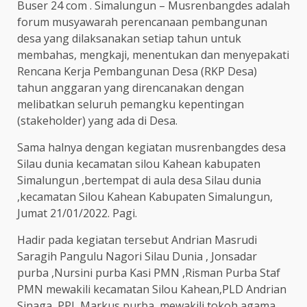
Buser 24 com . Simalungun – Musrenbangdes adalah
forum musyawarah perencanaan pembangunan
desa yang dilaksanakan setiap tahun untuk
membahas, mengkaji, menentukan dan menyepakati
Rencana Kerja Pembangunan Desa (RKP Desa)
tahun anggaran yang direncanakan dengan
melibatkan seluruh pemangku kepentingan
(stakeholder) yang ada di Desa.
Sama halnya dengan kegiatan musrenbangdes desa
Silau dunia kecamatan silou Kahean kabupaten
Simalungun ,bertempat di aula desa Silau dunia
,kecamatan Silou Kahean Kabupaten Simalungun,
Jumat 21/01/2022. Pagi.
Hadir pada kegiatan tersebut Andrian Masrudi
Saragih Pangulu Nagori Silau Dunia , Jonsadar
purba ,Nursini purba Kasi PMN ,Risman Purba Staf
PMN mewakili kecamatan Silou Kahean,PLD Andrian
Sinaga ,PPL Markus purba ,mewakili tokoh agama