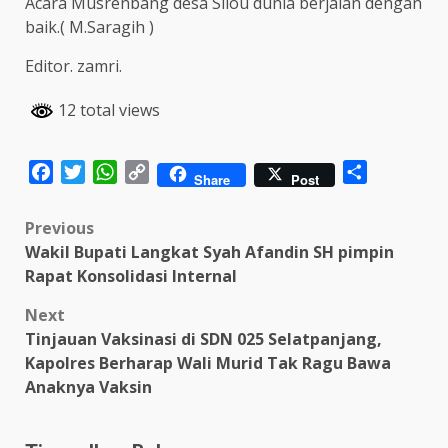
Acara Musrenbang desa Silou dunia berjalan dengan
baik.( M.Saragih )
Editor. zamri.
12 total views
Facebook
Twitter
WhatsApp
Copy
Share
Share
Post
Link
Post
Previous
Wakil Bupati Langkat Syah Afandin SH pimpin
navigation
Rapat Konsolidasi Internal
Next
Tinjauan Vaksinasi di SDN 025 Selatpanjang,
Kapolres Berharap Wali Murid Tak Ragu Bawa
Anaknya Vaksin