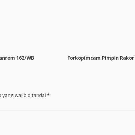
re
 Danrem 162/WB
Forkopimcam Pimpin Rakor E
 yang wajib ditandai
*