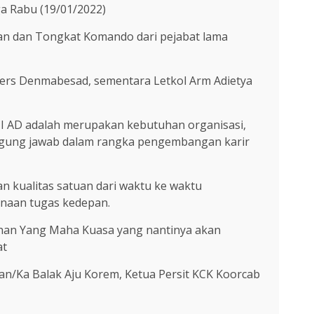
ga Rabu (19/01/2022)
an dan Tongkat Komando dari pejabat lama
sipers Denmabesad, sementara Letkol Arm Adietya
I AD adalah merupakan kebutuhan organisasi,
ggung jawab dalam rangka pengembangan karir
n kualitas satuan dari waktu ke waktu
anaan tugas kedepan.
han Yang Maha Kuasa yang nantinya akan
at
Dan/Ka Balak Aju Korem, Ketua Persit KCK Koorcab