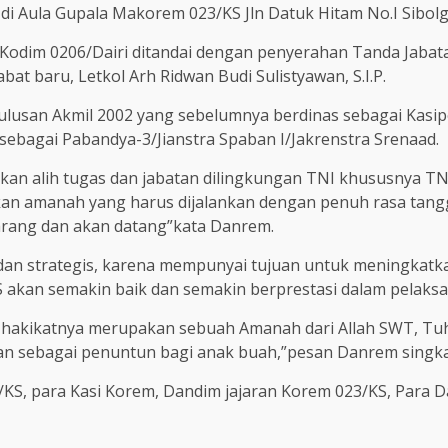
di Aula Gupala Makorem 023/KS Jln Datuk Hitam No.I Sibol
 Kodim 0206/Dairi ditandai dengan penyerahan Tanda Jabat
bat baru, Letkol Arh Ridwan Budi Sulistyawan, S.I.P.
ah lulusan Akmil 2002 yang sebelumnya berdinas sebagai Ka
sebagai Pabandya-3/Jianstra Spaban I/Jakrenstra Srenaad.
n alih tugas dan jabatan dilingkungan TNI khususnya TN
an amanah yang harus dijalankan dengan penuh rasa tan
rang dan akan datang”kata Danrem.
 dan strategis, karena mempunyai tujuan untuk meningkatka
S akan semakin baik dan semakin berprestasi dalam pelaks
a hakikatnya merupakan sebuah Amanah dari Allah SWT, Tu
an sebagai penuntun bagi anak buah,”pesan Danrem singk
23/KS, para Kasi Korem, Dandim jajaran Korem 023/KS, Para 