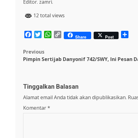
Editor. zamri.
12 total views
Facebook
Twitter
WhatsApp
Copy
Sha
Share
Post
Link
Post
Previous
Pimpin Sertijab Danyonif 742/SWY, Ini Pesan
navigation
Tinggalkan Balasan
Alamat email Anda tidak akan dipublikasikan.
Ruas
Komentar
*