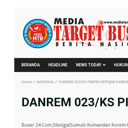
Skip
to
content
BERANDA
HEADLINE
NEWS TODAY
HUKUM
Home
NASIONAL
DANREM 023/KS PIMPIN SERTIJAB DANDI
DANREM 023/KS PI
Buser 24 Com,Sibolga(Sumut)-Komandan Korem 02