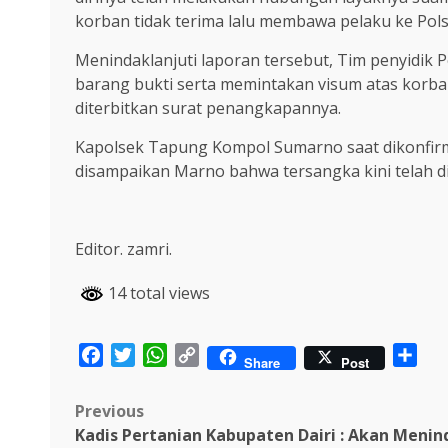
korban tidak terima lalu membawa pelaku ke Po
Menindaklanjuti laporan tersebut, Tim penyidi
barang bukti serta memintakan visum atas korban
diterbitkan surat penangkapannya.
Kapolsek Tapung Kompol Sumarno saat dikonfir
disampaikan Marno bahwa tersangka kini telah di
Editor. zamri.
14 total views
Facebook
Twitter
WhatsApp
Copy
Sha
Share
Post
Link
Post
Previous
Kadis Pertanian Kabupaten Dairi : Akan Menind