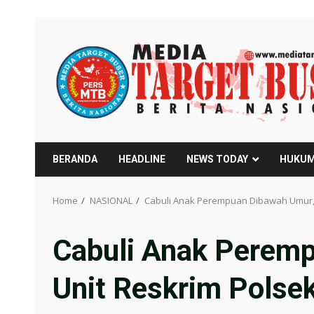
Skip
to
content
BERANDA
HEADLINE
NEWS TODAY
HUKUM
Home
NASIONAL
Cabuli Anak Perempuan Dibawah Umur, 
Cabuli Anak Peremp
Unit Reskrim Polse