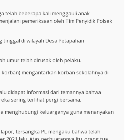
a telah beberapa kali menggauli anak
enjalani pemeriksaan oleh Tim Penyidik Polsek
g tinggal di wilayah Desa Petapahan
ah umur telah dirusak oleh pelaku.
tua korban) mengantarkan korban sekolahnya di
alu didapat informasi dari temannya bahwa
eka sering terlihat pergi bersama.
oba menghubungi keluarganya guna menanyakan
 pelapor, tersangka PL mengaku bahwa telah
r 2021 lalu. Atas perbuatannya itu, orang tua