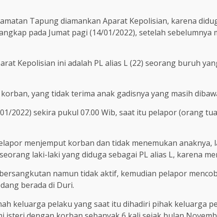
amatan Tapung diamankan Aparat Kepolisian, karena didug
ngkap pada Jumat pagi (14/01/2022), setelah sebelumnya m
t Kepolisian ini adalah PL alias L (22) seorang buruh yan
 korban, yang tidak terima anak gadisnya yang masih dibaw
/01/2022) sekira pukul 07.00 Wib, saat itu pelapor (orang 
t pelapor menjemput korban dan tidak menemukan anaknya, l
eorang laki-laki yang diduga sebagai PL alias L, karena mer
ersangkutan namun tidak aktif, kemudian pelapor menc
dang berada di Duri.
mah keluarga pelaku yang saat itu dihadiri pihak keluarga
 isteri dengan korban sebanyak 6 kali sejak bulan Novembe