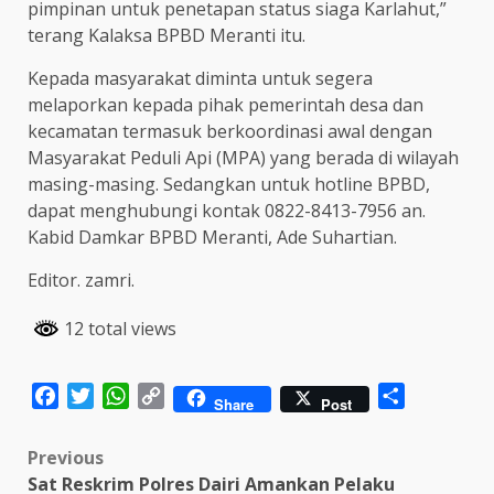
pimpinan untuk penetapan status siaga Karlahut,”
terang Kalaksa BPBD Meranti itu.
Kepada masyarakat diminta untuk segera
melaporkan kepada pihak pemerintah desa dan
kecamatan termasuk berkoordinasi awal dengan
Masyarakat Peduli Api (MPA) yang berada di wilayah
masing-masing. Sedangkan untuk hotline BPBD,
dapat menghubungi kontak 0822-8413-7956 an.
Kabid Damkar BPBD Meranti, Ade Suhartian.
Editor. zamri.
12 total views
Facebook
Twitter
WhatsApp
Copy
Share
Share
Post
Link
Post
Previous
Sat Reskrim Polres Dairi Amankan Pelaku