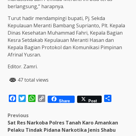
berlangsung,” harapnya.
Turut hadir mendampingi bupati, Pj. Sekda
Kepulauan Meranti Bambang Suprianto, Plt. Kepala
Dinas Kesehatan Muhammad Fahri, Kepala Bagian
Kesra Setdakab Kepulauan Meranti Hasan dan
Kepala Bagian Protokol dan Komunikasi Pimpinan
Afrinal Yusran.
Editor. Zamri.
47 total views
Facebook
Twitter
WhatsApp
Copy
Share
Share
Post
Link
Post
Previous
Sat Res Narkoba Polres Tanah Karo Amankan
navigation
Pelaku Tindak Pidana Narkotika Jenis Shabu