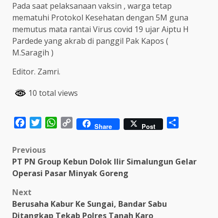
Pada saat pelaksanaan vaksin , warga tetap
mematuhi Protokol Kesehatan dengan 5M guna
memutus mata rantai Virus covid 19 ujar Aiptu H
Pardede yang akrab di panggil Pak Kapos (
M.Saragih )
Editor. Zamri.
10 total views
Facebook
Twitter
WhatsApp
Copy
Share
Share
Post
Link
Post
Previous
PT PN Group Kebun Dolok Ilir Simalungun Gelar
navigation
Operasi Pasar Minyak Goreng
Next
Berusaha Kabur Ke Sungai, Bandar Sabu
Ditangkap Tekab Polres Tanah Karo