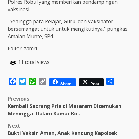
Polres Robul yang memberikan pendampingan
vaksinasi.
“Sehingga para Pelajar, Guru dan Vaksinator
bersemangat untuk untuk mengikutinya,” pungkas
Amalan Munte, SPd.
Editor. zamri
11 total views
Facebook
Twitter
WhatsApp
Copy
Share
Share
Post
Link
Post
Previous
Kembali Seorang Pria di Mataram Ditemukan
navigation
Meninggal Dalam Kamar Kos
Next
Bukti Vaksin Aman, Anak Kandung Kapolsek