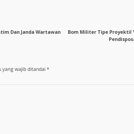
re
Yatim Dan Janda Wartawan
Bom Militer Tipe Proyekti
Pendispos
 yang wajib ditandai
*