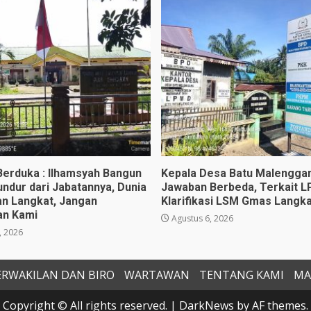
Berduka : Ilhamsyah Bangun
Kepala Desa Batu Malenggan
ndur dari Jabatannya, Dunia
Jawaban Berbeda, Terkait L
an Langkat, Jangan
Klarifikasi LSM Gmas Langka
an Kami
Agustus 6, 2026
, 2026
ERWAKILAN DAN BIRO
WARTAWAN
TENTANG KAMI
MA
Copyright © All rights reserved.
|
DarkNews
by AF themes.