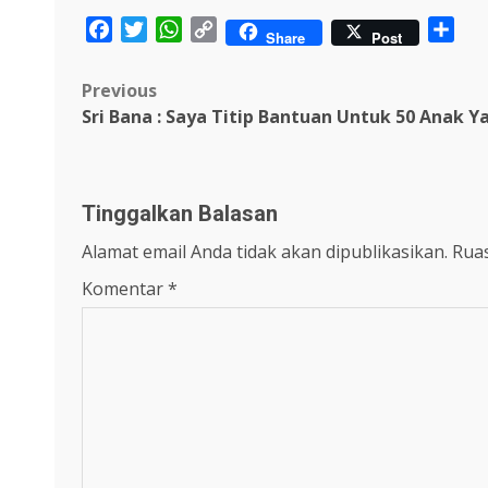
Facebook
Twitter
WhatsApp
Copy
Sha
Share
Post
Link
Post
Previous
Sri Bana : Saya Titip Bantuan Untuk 50 Anak 
navigation
Tinggalkan Balasan
Alamat email Anda tidak akan dipublikasikan.
Ruas
Komentar
*