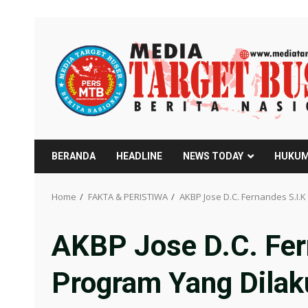
Skip
to
content
BERANDA
HEADLINE
NEWS TODAY
HUKUM
Home
FAKTA & PERISTIWA
AKBP Jose D.C. Fernandes S.I
AKBP Jose D.C. Fer
Program Yang Dilak