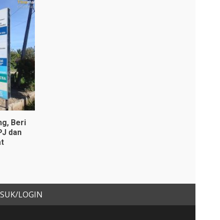
g, Beri
PJ dan
t
SUK/LOGIN