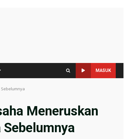
MASUK
ra Sebelumnya
usaha Meneruskan
a Sebelumnya