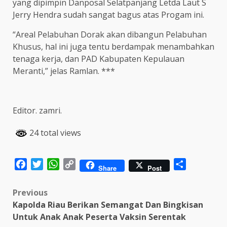
yang dipimpin Danposal Selatpanjang Letda Laut S
Jerry Hendra sudah sangat bagus atas Progam ini.
“Areal Pelabuhan Dorak akan dibangun Pelabuhan
Khusus, hal ini juga tentu berdampak menambahkan
tenaga kerja, dan PAD Kabupaten Kepulauan
Meranti,” jelas Ramlan. ***
Editor. zamri.
24 total views
Facebook
Twitter
WhatsApp
Copy
Share
Share
Post
Link
Post
Previous
Kapolda Riau Berikan Semangat Dan Bingkisan
navigation
Untuk Anak Anak Peserta Vaksin Serentak