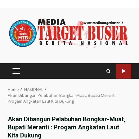
Skip
to
content
PRIMARY
MENU
Home
NASIONAL
Akan Dibangun Pelabuhan Bongkar-Muat, Bupati Meranti :
Progam Angkatan Laut Kita Dukung
Akan Dibangun Pelabuhan Bongkar-Muat,
Bupati Meranti : Progam Angkatan Laut
Kita Dukung