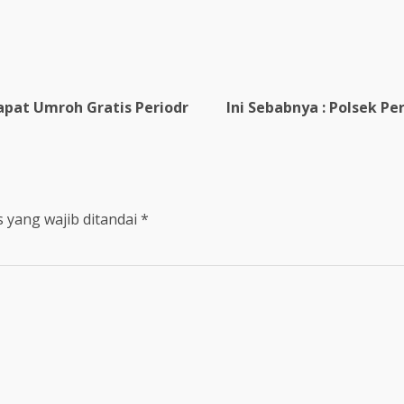
re
apat Umroh Gratis Periodr
Ini Sebabnya : Polsek P
 yang wajib ditandai
*