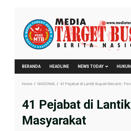
Skip
to
content
BERANDA
HEADLINE
NEWS TODAY
HUKUM
Home
NASIONAL
41 Pejabat di Lantik Bupati Meranti : 
41 Pejabat di Lanti
Masyarakat