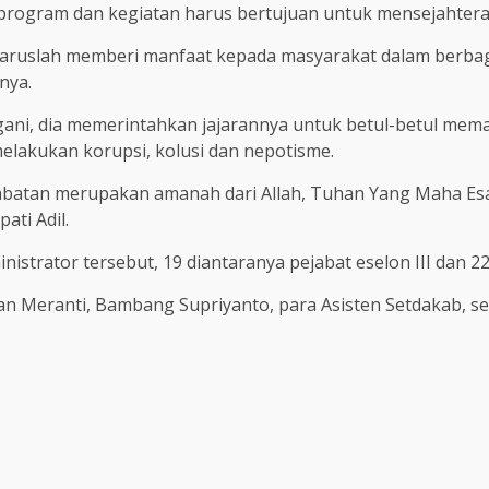
program dan kegiatan harus bertujuan untuk mensejahter
aruslah memberi manfaat kepada masyarakat dalam berbaga
nya.
ngani, dia memerintahkan jajarannya untuk betul-betul mem
melakukan korupsi, kolusi dan nepotisme.
batan merupakan amanah dari Allah, Tuhan Yang Maha Esa
ati Adil.
strator tersebut, 19 diantaranya pejabat eselon III dan 22 
uan Meranti, Bambang Supriyanto, para Asisten Setdakab, s