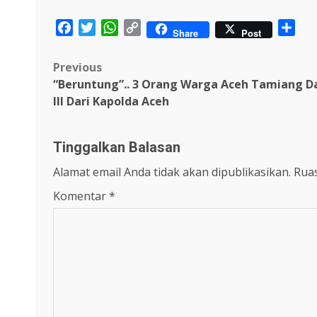
Facebook
Twitter
WhatsApp
Copy
Sha
Share
Post
Link
Post
Previous
“Beruntung”.. 3 Orang Warga Aceh Tamiang D
navigation
III Dari Kapolda Aceh
Tinggalkan Balasan
Alamat email Anda tidak akan dipublikasikan.
Ruas
Komentar
*