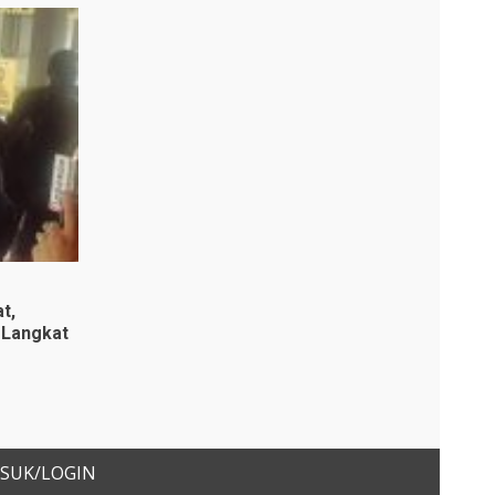
t,
 Langkat
SUK/LOGIN