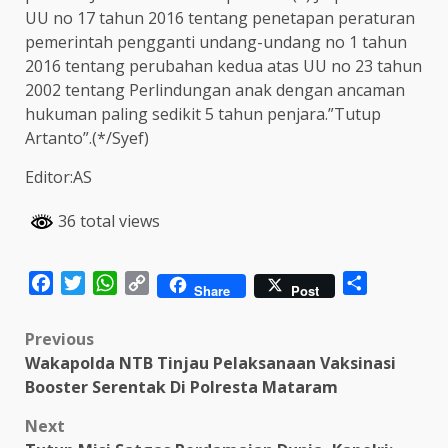
UU no 17 tahun 2016 tentang penetapan peraturan
pemerintah pengganti undang-undang no 1 tahun
2016 tentang perubahan kedua atas UU no 23 tahun
2002 tentang Perlindungan anak dengan ancaman
hukuman paling sedikit 5 tahun penjara.”Tutup
Artanto”.(*/Syef)
Editor:AS
36 total views
Facebook
Twitter
WhatsApp
Copy
Share
Share
Post
Link
Post
Previous
Wakapolda NTB Tinjau Pelaksanaan Vaksinasi
navigation
Booster Serentak Di Polresta Mataram
Next