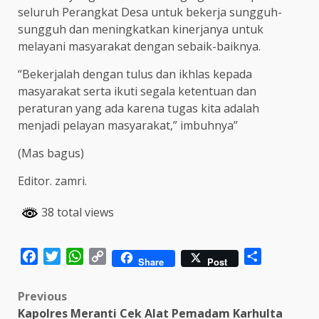
seluruh Perangkat Desa untuk bekerja sungguh-
sungguh dan meningkatkan kinerjanya untuk
melayani masyarakat dengan sebaik-baiknya.
“Bekerjalah dengan tulus dan ikhlas kepada
masyarakat serta ikuti segala ketentuan dan
peraturan yang ada karena tugas kita adalah
menjadi pelayan masyarakat,” imbuhnya”
(Mas bagus)
Editor. zamri.
38 total views
Facebook
Twitter
WhatsApp
Copy
Share
Share
Post
Link
Post
Previous
Kapolres Meranti Cek Alat Pemadam Karhulta