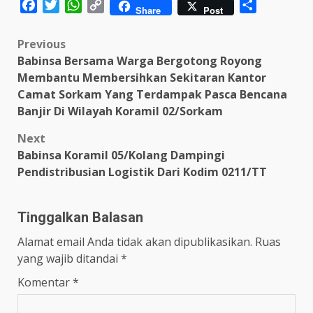
Facebook
Twitter
WhatsApp
Copy
Share
Share
Post
Link
Post
Previous
Babinsa Bersama Warga Bergotong Royong
navigation
Membantu Membersihkan Sekitaran Kantor
Camat Sorkam Yang Terdampak Pasca Bencana
Banjir Di Wilayah Koramil 02/Sorkam
Next
Babinsa Koramil 05/Kolang Dampingi
Pendistribusian Logistik Dari Kodim 0211/TT
Tinggalkan Balasan
Alamat email Anda tidak akan dipublikasikan.
Ruas
yang wajib ditandai
*
Komentar
*