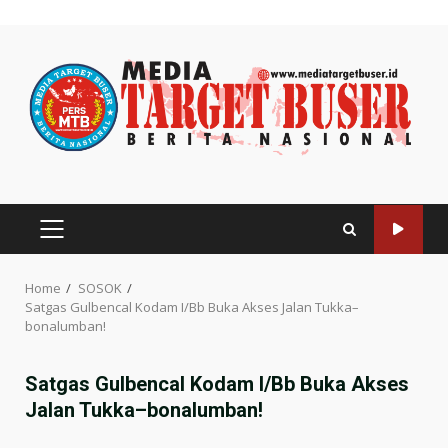
Skip
to
content
PRIMARY
MENU
Home
SOSOK
Satgas Gulbencal Kodam I/Bb Buka Akses Jalan Tukka–
bonalumban!
Satgas Gulbencal Kodam I/Bb Buka Akses
Jalan Tukka–bonalumban!