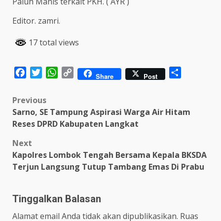
Paluh Manis terkait PKH. ( AYR )
Editor. zamri.
17 total views
Facebook
Twitter
WhatsApp
Copy
Share
Share
Post
Link
Post
Previous
Sarno, SE Tampung Aspirasi Warga Air Hitam
navigation
Reses DPRD Kabupaten Langkat
Next
Kapolres Lombok Tengah Bersama Kepala BKSDA
Terjun Langsung Tutup Tambang Emas Di Prabu
Tinggalkan Balasan
Alamat email Anda tidak akan dipublikasikan.
Ruas