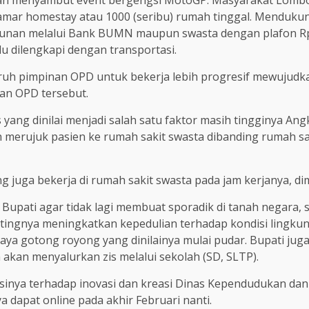
an menyambut event bergengsi MotoGP. Masyarakat Lombok 
kamar homestay atau 1000 (seribu) rumah tinggal. Menduku
gunan melalui Bank BUMN maupun swasta dengan plafon Rp.
lu dilengkapi dengan transportasi.
luruh pimpinan OPD untuk bekerja lebih progresif mewujudk
nan OPD tersebut.
 yang dinilai menjadi salah satu faktor masih tingginya A
 merujuk pasien ke rumah sakit swasta dibanding rumah sa
ng juga bekerja di rumah sakit swasta pada jam kerjanya, di
an Bupati agar tidak lagi membuat sporadik di tanah negara,
ntingnya meningkatkan kepedulian terhadap kondisi lingku
a gotong royong yang dinilainya mulai pudar. Bupati juga
 akan menyalurkan zis melalui sekolah (SD, SLTP).
inya terhadap inovasi dan kreasi Dinas Kependudukan dan
dapat online pada akhir Februari nanti.