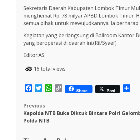
Sekretaris Daerah Kabupaten Lombok Timur Muha
menghemat Rp. 78 milyar APBD Lombok Timur. Ha
semua pihak untuk mewujudkannya. Ia berharap k
Kegiatan yang berlangsung di Ballroom Kantor B
yang beroperasi di daerah ini.(Ril/Syaef)
Editor:AS
16 total views
Facebook
Twitter
WhatsApp
Copy
Sha
Share
Post
Link
Post
Previous
Kapolda NTB Buka Diktuk Bintara Polri Gelom
navigation
Polda NTB