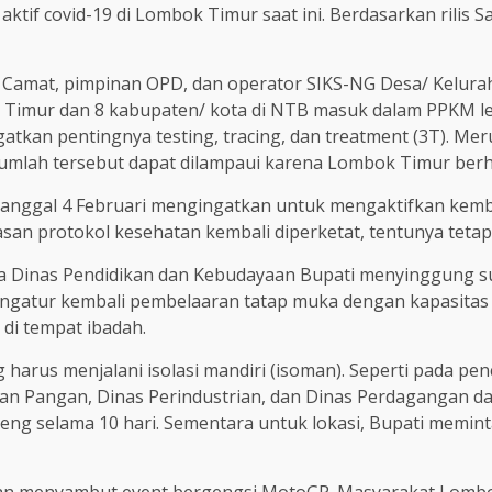
tif covid-19 di Lombok Timur saat ini. Berdasarkan rilis Sa
 Camat, pimpinan OPD, dan operator SIKS-NG Desa/ Kelura
ok Timur dan 8 kabupaten/ kota di NTB masuk dalam PPKM 
ingatkan pentingnya testing, tracing, dan treatment (3T). M
 jumlah tersebut dapat dilampaui karena Lombok Timur berh
tanggal 4 Februari mengingatkan untuk mengaktifkan kemb
san protokol kesehatan kembali diperketat, tentunya tet
la Dinas Pendidikan dan Kebudayaan Bupati menyinggung su
engatur kembali pembelaaran tatap muka dengan kapasitas 
di tempat ibadah.
 harus menjalani isolasi mandiri (isoman). Seperti pada pe
nan Pangan, Dinas Perindustrian, dan Dinas Perdagangan 
goreng selama 10 hari. Sementara untuk lokasi, Bupati memi