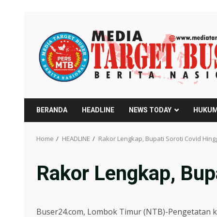
Skip
to
content
BERANDA
HEADLINE
NEWS TODAY
HUKUM
Home
HEADLINE
Rakor Lengkap, Bupati Soroti Covid Hing
Rakor Lengkap, Bupa
Buser24.com, Lombok Timur (NTB)-Pengetatan ke