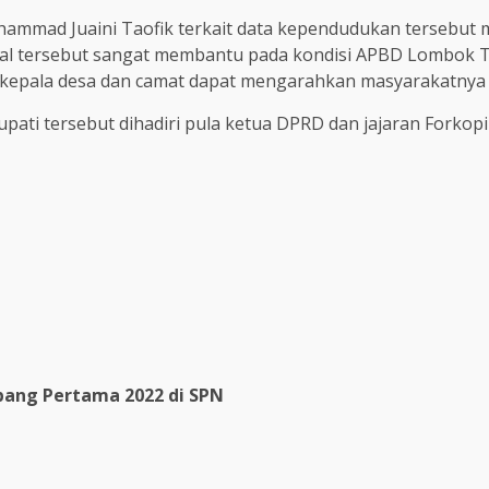
mmad Juaini Taofik terkait data kependudukan tersebut 
l tersebut sangat membantu pada kondisi APBD Lombok Timu
epala desa dan camat dapat mengarahkan masyarakatnya se
upati tersebut dihadiri pula ketua DPRD dan jajaran Fork
re
bang Pertama 2022 di SPN