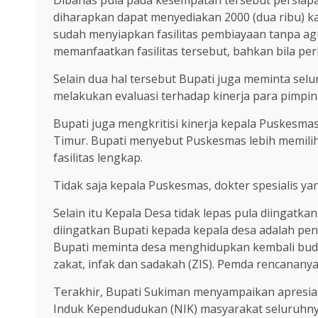
Dibahas pula pada kesempatan tersebut persiap
diharapkan dapat menyediakan 2000 (dua ribu) 
sudah menyiapkan fasilitas pembiayaan tanpa a
memanfaatkan fasilitas tersebut, bahkan bila per
Selain dua hal tersebut Bupati juga meminta se
melakukan evaluasi terhadap kinerja para pimpi
Bupati juga mengkritisi kinerja kepala Puskesmas
Timur. Bupati menyebut Puskesmas lebih memilih
fasilitas lengkap.
Tidak saja kepala Puskesmas, dokter spesialis ya
Selain itu Kepala Desa tidak lepas pula diingatk
diingatkan Bupati kepada kepala desa adalah pe
Bupati meminta desa menghidupkan kembali buday
zakat, infak dan sadakah (ZIS). Pemda rencananya
Terakhir, Bupati Sukiman menyampaikan apresias
Induk Kependudukan (NIK) masyarakat seluruhnya 