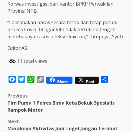
Korwas investigasi dari kantor BPKP Perwakilan
Provinsi NTB.
“Laksanakan unras secara tertib dan tetap patuhi
prokes Covid-19 agar kita tidak tertular ditengah
merebaknya kasus infeksi Omicron,” tutupnya.(Syef)
Editor:AS
11 total views
Facebook
Twitter
WhatsApp
Copy
Share
Share
Post
Link
Post
Previous
Tim Puma 1 Polres Bima Kota Bekuk Spesialis
navigation
Rampok Motor
Next
Maraknya Aktivitas Judi Togel Jangan Terlihat