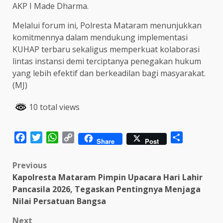
AKP I Made Dharma.
Melalui forum ini, Polresta Mataram menunjukkan
komitmennya dalam mendukung implementasi
KUHAP terbaru sekaligus memperkuat kolaborasi
lintas instansi demi terciptanya penegakan hukum
yang lebih efektif dan berkeadilan bagi masyarakat.
(MJ)
10 total views
Facebook
Twitter
WhatsApp
Copy
Share
Share
Post
Link
Post
Previous
Kapolresta Mataram Pimpin Upacara Hari Lahir
navigation
Pancasila 2026, Tegaskan Pentingnya Menjaga
Nilai Persatuan Bangsa
Next